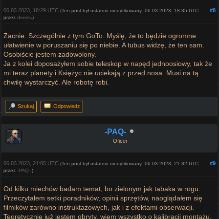
06.03.2023, 18:29 UTC
#8
(Ten post był ostatnio modyfikowany: 06.03.2023, 18:35 UTC
przez
deries
.)
Zacnie. Szczególnie z tym GoTo. Myślę, że to będzie ogromne
ułatwienie w poruszaniu się po niebie. A tubus widzę, że ten sam.
Osobiście jestem zadowolony.
Ja z kolei doposażyłem sobie teleskop w napęd jednoosiowy, tak że
mi teraz planety i Księżyc nie uciekają z przed nosa. Musi na tą
chwilę wystarczyć. Ale robotę robi.
Szukaj
Odpowiedz
-PAQ-
Oficer
06.03.2023, 21:05 UTC
#9
(Ten post był ostatnio modyfikowany: 06.03.2023, 21:32 UTC
przez
-PAQ-
.)
Od kilku miechów badam temat, bo zielonym jak tabaka w rogu.
Przeczytałem setki poradników, opinii sprzętów, naoglądałem się
filmików zarówno instruktażowych, jak i z efektami obserwacji.
Teoretycznie już jestem obryty, wiem wszystko o kalibracji montażu,