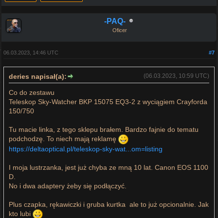
-PAQ-
Oficer
06.03.2023, 14:46 UTC
#7
deries napisał(a):
(06.03.2023, 10:59 UTC)
Co do zestawu
Teleskop Sky-Watcher BKP 15075 EQ3-2 z wyciągiem Crayforda
150/750
Tu macie linka, z tego sklepu brałem. Bardzo fajnie do tematu
podchodzę. To niech mają reklamę
https://deltaoptical.pl/teleskop-sky-wat...om=listing
I moja lustrzanka, jest już chyba ze mną 10 lat. Canon EOS 1100
D.
No i dwa adaptery żeby się podłączyć.
Plus czapka, rękawiczki i gruba kurtka ale to już opcionalnie. Jak
kto lubi