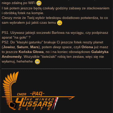
niego zdalną po WiFi
I tak potem jeszcze będą czekały godziny zabawy ze stackowaniem
i obróbką fotek na kompie.
Cieszy mnie że Twój wybór teleskopu dodatkowo potwierdza, to co
sam wybrałem już jakiś czas temu
PS1. Używasz jakiejś soczewki Barlowa na wyciągu, czy podpinasz
aparat "na goło" ?
PS2. Do "klasyki gatunku" brakuje Ci jeszcze fotek reszty planet
(
Jowisz
,
Saturn
,
Mars
), potem
deep space
, czyli
Oriona
już masz
to jeszcze
Końska Głowa
, no i na koniec obowiązkowo
Galaktyka
Andromedy
. Wszystkie "świeżaki" robią ten zestaw, więc się nie
wyłamuj, hehehehe