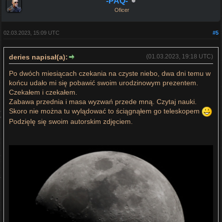
-PAQ-
Oficer
02.03.2023, 15:09 UTC
#5
deries napisał(a):
(01.03.2023, 19:18 UTC)
Po dwóch miesiącach czekania na czyste niebo, dwa dni temu w
końcu udało mi się pobawić swoim urodzinowym prezentem.
Czekałem i czekałem.
Zabawa przednia i masa wyzwań przede mną. Czytaj nauki.
Skoro nie można tu wylądować to ściągnąłem go teleskopem
Podzięlę się swoim autorskim zdjęciem.