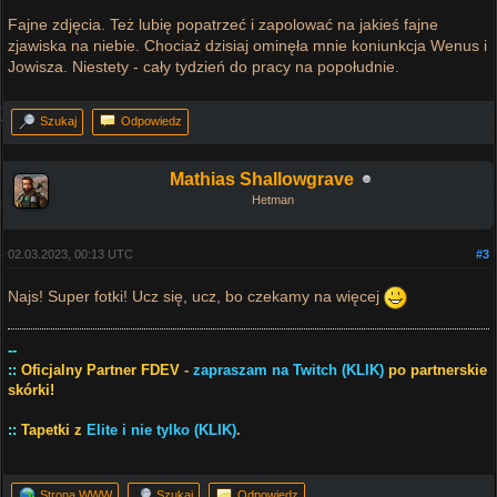
Fajne zdjęcia. Też lubię popatrzeć i zapolować na jakieś fajne
zjawiska na niebie. Chociaż dzisiaj ominęła mnie koniunkcja Wenus i
Jowisza. Niestety - cały tydzień do pracy na popołudnie.
Szukaj
Odpowiedz
Mathias Shallowgrave
Hetman
02.03.2023, 00:13 UTC
#3
Najs! Super fotki! Ucz się, ucz, bo czekamy na więcej
--
::
Oficjalny Partner FDEV
-
zapraszam na Twitch (KLIK)
po partnerskie
skórki!
::
Tapetki z
Elite i nie tylko (KLIK)
.
Strona WWW
Szukaj
Odpowiedz