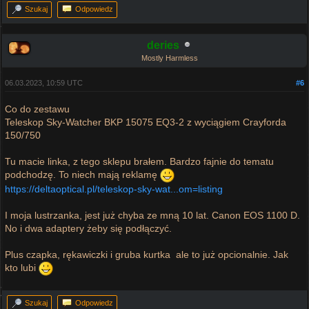
Szukaj
Odpowiedz
deries
Mostly Harmless
06.03.2023, 10:59 UTC
#6
Co do zestawu
Teleskop Sky-Watcher BKP 15075 EQ3-2 z wyciągiem Crayforda
150/750
Tu macie linka, z tego sklepu brałem. Bardzo fajnie do tematu
podchodzę. To niech mają reklamę
https://deltaoptical.pl/teleskop-sky-wat...om=listing
I moja lustrzanka, jest już chyba ze mną 10 lat. Canon EOS 1100 D.
No i dwa adaptery żeby się podłączyć.
Plus czapka, rękawiczki i gruba kurtka ale to już opcionalnie. Jak
kto lubi
Szukaj
Odpowiedz