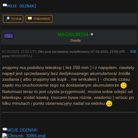
MOJE ODZNAKI
Szukaj
Odpowiedz
MAGNUM354
Deadly
07.03.2023, 15:52 UTC
#10
(Ten post był ostatnio modyfikowany: 07.03.2023, 15:56 UTC
przez
MAGNUM354
.)
znajomy ma podobny teleskop ( też 150 mm ) i z napędem. niestety
napęd jest sprzedawany bez dedykowanego akumulartora/ źródła
zasilania ( albo znajomy tak kupił .. nie wnikałem ) - chcwilę czasu
zajeło mu uruchomienie tego na dostawianym akumulatorze
Natomiast teraz to jest czysta przyjemność, można sobie odejść od
teleskopu, zrobić kawkę, (nocami bywa różnie, wiadomo ) wrócic po
kilku minutach i punkt obserwacyjny nadal na widoku
MOJE ODZNAKI