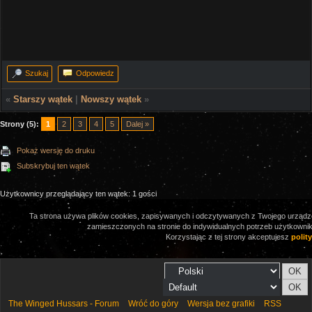
Szukaj
Odpowiedz
«
Starszy wątek
|
Nowszy wątek
»
Strony (5):
1
2
3
4
5
Dalej »
Pokaż wersję do druku
Subskrybuj ten wątek
Użytkownicy przeglądający ten wątek: 1 gości
Ta strona używa plików cookies, zapisywanych i odczytywanych z Twojego urządze
zamieszczonych na stronie do indywidualnych potrzeb użytkownikó
Korzystając z tej strony akceptujesz
polit
The Winged Hussars - Forum
Wróć do góry
Wersja bez grafiki
RSS