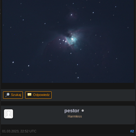
Szukaj
Odpowiedz
pestor
Harmless
01.03.2023, 22:52 UTC
#2