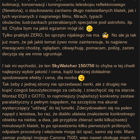
kolimacji, konserwacji i tuningowaniu teleskopu reflektorowego
(Newtona), o stackowaniu zarówno długo naświetlanych klatek, jak i
tych wycinanych z nagranego filmu, filtrach, typach
okularów, lustrzankach przerabianych specjalnie pod astrofoto, itp.
itd. Chyba bym na jakiś egzamin mógł iść
Tylko praktyki ZERO, bo sprzętu nijakiego nie ma
No ale ja tak
już mam, że jak jakiś temat żywo mnie zainteresuje, to najpierw
miesiącami chodzę, oglądam, obwąchuję, pomacam, poliżę, zanim
decyzja się we mnie ugruntuje.
I tak mi wychodzi, że ten
SkyWatcher 150/750
to chyba w tej chwili
najlepszy wybór jakość / cena, bądź bardziej dokładnie:
spodziewane efekty / cena, dla nooba
Tak żeby z jednej strony nie sprzedawać nerki, ale z drugiej nie
kupić czegoś bezużytecznego za cebulę, i zniechęcić się na starcie.
Montaż EQ3 z GOTO, to najmniejszy (najtańszy) konkretny zestaw
paralaktyczny z pełnym napędem, na szczęście ma akurat
wystarczający "udźwig" do tej lunetki. Zdecydowałem się na pełen
napęd z lenistwa, bo raz, że diablo ułatwia znalezienie konkretnego
obiektu na niebie, a dwa, jak przyjdzie zbierać setki kilku(nasto)
minutowych klatek, to po sprawdzeniu kilku pierwszych próbnych,
odpalam procedurę i właściwie mogę iść spać, samo się robi. Mam
zamiar podpiąć mojego Canona 750D, więc nawet obsługę mam do