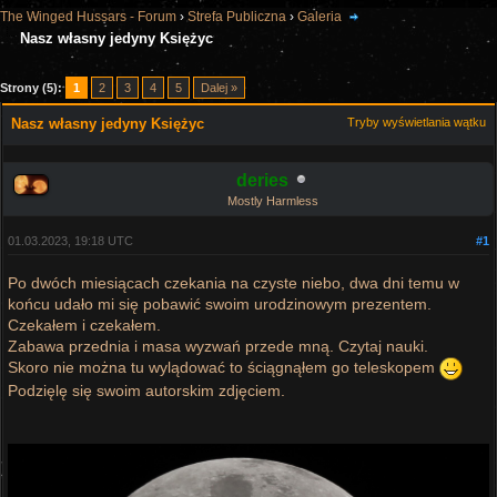
The Winged Hussars - Forum
›
Strefa Publiczna
›
Galeria
Nasz własny jedyny Księżyc
Strony (5):
1
2
3
4
5
Dalej »
Nasz własny jedyny Księżyc
Tryby wyświetlania wątku
deries
Mostly Harmless
01.03.2023, 19:18 UTC
#1
Po dwóch miesiącach czekania na czyste niebo, dwa dni temu w
końcu udało mi się pobawić swoim urodzinowym prezentem.
Czekałem i czekałem.
Zabawa przednia i masa wyzwań przede mną. Czytaj nauki.
Skoro nie można tu wylądować to ściągnąłem go teleskopem
Podzięlę się swoim autorskim zdjęciem.