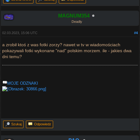
MAGNUM354
Deadly
02.03.2023, 15:06 UTC
#4
a zrobił ktoś z was fotki zorzy? nawet w tv w wiadomościach
pokazywali fotki wykonane "nad" polskim morzem. ile - jakies dwa
dni temu?
MOJE ODZNAKI
Szukaj
Odpowiedz