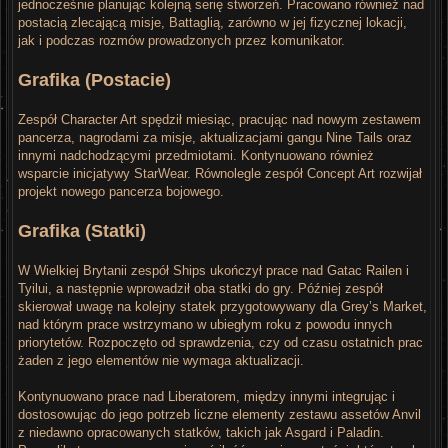
jednocześnie planując kolejną serię stworzeń. Pracowano również nad
postacią zlecającą misje, Battaglią, zarówno w jej fizycznej lokacji,
jak i podczas rozmów prowadzonych przez komunikator.
Grafika (Postacie)
Zespół Character Art spędził miesiąc, pracując nad nowym zestawem
pancerza, nagrodami za misje, aktualizacjami gangu Nine Tails oraz
innymi nadchodzącymi przedmiotami. Kontynuowano również
wsparcie inicjatywy StarWear. Równolegle zespół Concept Art rozwijał
projekt nowego pancerza bojowego.
Grafika (Statki)
W Wielkiej Brytanii zespół Ships ukończył prace nad Gatac Railen i
Tyilui, a następnie wprowadził oba statki do gry. Później zespół
skierował uwagę na kolejny statek przygotowywany dla Grey’s Market,
nad którym prace wstrzymano w ubiegłym roku z powodu innych
priorytetów. Rozpoczęto od sprawdzenia, czy od czasu ostatnich prac
żaden z jego elementów nie wymaga aktualizacji.
Kontynuowano prace nad Liberatorem, między innymi integrując i
dostosowując do jego potrzeb liczne elementy zestawu assetów Anvil
z niedawno opracowanych statków, takich jak Asgard i Paladin.