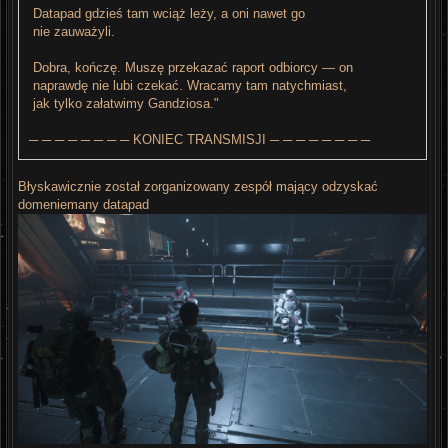
Datapad gdzieś tam wciąż leży, a oni nawet go
nie zauważyli.
Dobra, kończę. Muszę przekazać raport odbiorcy — on
naprawdę nie lubi czekać. Wracamy tam natychmiast,
jak tylko załatwimy Gandziosa."
─ ─ ─ ─ ─ ─ ─ ─ KONIEC TRANSMISJI ─ ─ ─ ─ ─ ─ ─ ─
Błyskawicznie został zorganizowany zespół mający odzyskać
domeniemany datapad