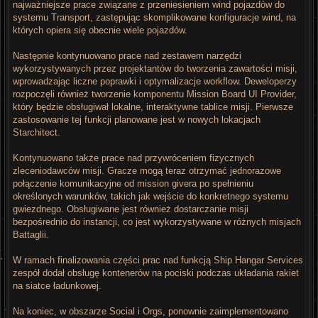
najważniejsze prace związane z przeniesieniem wind pojazdów do
systemu Transport, zastępując skomplikowane konfiguracje wind, na
których opiera się obecnie wiele pojazdów.
Następnie kontynuowano prace nad zestawem narzędzi
wykorzystywanych przez projektantów do tworzenia zawartości misji,
wprowadzając liczne poprawki i optymalizacje workflow. Deweloperzy
rozpoczęli również tworzenie komponentu Mission Board UI Provider,
który będzie obsługiwał lokalne, interaktywne tablice misji. Pierwsze
zastosowanie tej funkcji planowane jest w nowych lokacjach
Starchitect.
Kontynuowano także prace nad przywróceniem fizycznych
zleceniodawców misji. Gracze mogą teraz otrzymać jednorazowe
połączenie komunikacyjne od mission givera po spełnieniu
określonych warunków, takich jak wejście do konkretnego systemu
gwiezdnego. Obsługiwane jest również dostarczanie misji
bezpośrednio do instancji, co jest wykorzystywane w różnych misjach
Battaglii.
W ramach finalizowania części prac nad funkcją Ship Hangar Services
zespół dodał obsługę kontenerów na pociski podczas układania rakiet
na siatce ładunkowej.
Na koniec, w obszarze Social i Orgs, ponownie zaimplementowano