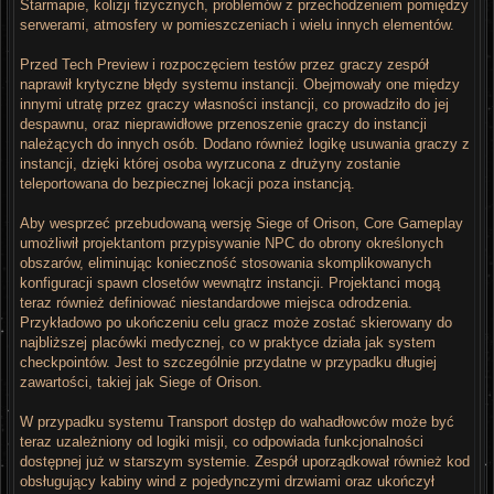
Starmapie, kolizji fizycznych, problemów z przechodzeniem pomiędzy
serwerami, atmosfery w pomieszczeniach i wielu innych elementów.
Przed Tech Preview i rozpoczęciem testów przez graczy zespół
naprawił krytyczne błędy systemu instancji. Obejmowały one między
innymi utratę przez graczy własności instancji, co prowadziło do jej
despawnu, oraz nieprawidłowe przenoszenie graczy do instancji
należących do innych osób. Dodano również logikę usuwania graczy z
instancji, dzięki której osoba wyrzucona z drużyny zostanie
teleportowana do bezpiecznej lokacji poza instancją.
Aby wesprzeć przebudowaną wersję Siege of Orison, Core Gameplay
umożliwił projektantom przypisywanie NPC do obrony określonych
obszarów, eliminując konieczność stosowania skomplikowanych
konfiguracji spawn closetów wewnątrz instancji. Projektanci mogą
teraz również definiować niestandardowe miejsca odrodzenia.
Przykładowo po ukończeniu celu gracz może zostać skierowany do
najbliższej placówki medycznej, co w praktyce działa jak system
checkpointów. Jest to szczególnie przydatne w przypadku długiej
zawartości, takiej jak Siege of Orison.
W przypadku systemu Transport dostęp do wahadłowców może być
teraz uzależniony od logiki misji, co odpowiada funkcjonalności
dostępnej już w starszym systemie. Zespół uporządkował również kod
obsługujący kabiny wind z pojedynczymi drzwiami oraz ukończył