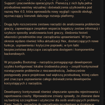
Support i pracowników operacyjnych. Pierwszą z nich była pełna
przebudowa warstwy wizualnej i doświadczenia użytkownika pod
nazwą Hex 4.0, która wprowadziła nowy wygląd i sposób obsługi,
wyznaczający kierunek dalszego rozwoju platformy.
Drugą było rozszerzenie zestawu narzędzi do analizowania problemów
graczy, zapewniające zespołom wsparcia bogatszy zestaw informacji i
szybsze sposoby analizowania kont graczy, śledzenia historii
własności przedmiotów oraz zarządzania uprawnieniami. W tym
okresie wydano również kilka aktualizacji Hex, dostarczających nowe
funkcje, usprawnienia i krytyczne poprawki, w tym łatki
bezpieczeństwa dotyczące zarządzania dostępem i komponentów
backendowych.
W przypadku Bootstrap – narzędzia pomagającego deweloperom
szybko konfigurować lokalne środowiska pracy – zespół kontynuował
rozwiązywanie problemów z niezawodnością. Jednocześnie
postępowały prace projektowe nad większą przebudową, której celem
jest znaczące usprawnienie całego doświadczenia deweloperów
korzystających z narzędzia.
Deweloperzy kontynuowali również ulepszanie sposobu rejestrowania i
raportowania crashy. Wprowadzone zmiany sprawiły, że zbierane dane
są bardziej szczegółowe i użyteczne dla osób analizujących problemy.
Panic Switch, narzędzie do zarządzania incydentami w działającej