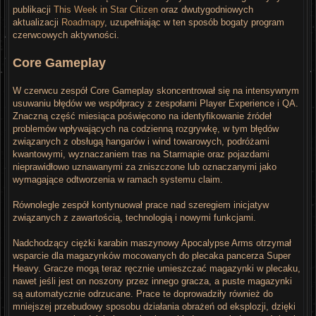
publikacji
This Week in Star Citizen
oraz dwutygodniowych
aktualizacji
Roadmapy
, uzupełniając w ten sposób bogaty program
czerwcowych aktywności.
Core Gameplay
W czerwcu zespół Core Gameplay skoncentrował się na intensywnym
usuwaniu błędów we współpracy z zespołami Player Experience i QA.
Znaczną część miesiąca poświęcono na identyfikowanie źródeł
problemów wpływających na codzienną rozgrywkę, w tym błędów
związanych z obsługą hangarów i wind towarowych, podróżami
kwantowymi, wyznaczaniem tras na Starmapie oraz pojazdami
nieprawidłowo uznawanymi za zniszczone lub oznaczanymi jako
wymagające odtworzenia w ramach systemu claim.
Równolegle zespół kontynuował prace nad szeregiem inicjatyw
związanych z zawartością, technologią i nowymi funkcjami.
Nadchodzący ciężki karabin maszynowy Apocalypse Arms otrzymał
wsparcie dla magazynków mocowanych do plecaka pancerza Super
Heavy. Gracze mogą teraz ręcznie umieszczać magazynki w plecaku,
nawet jeśli jest on noszony przez innego gracza, a puste magazynki
są automatycznie odrzucane. Prace te doprowadziły również do
mniejszej przebudowy sposobu działania obrażeń od eksplozji, dzięki