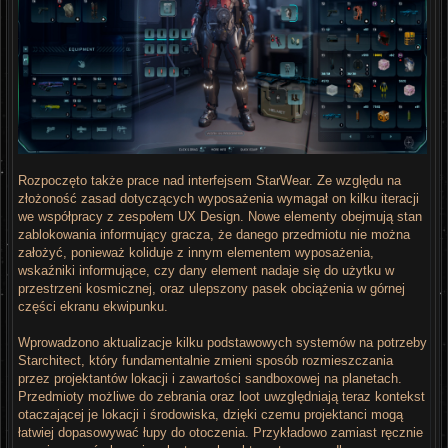
Rozpoczęto także prace nad interfejsem StarWear. Ze względu na
złożoność zasad dotyczących wyposażenia wymagał on kilku iteracji
we współpracy z zespołem UX Design. Nowe elementy obejmują stan
zablokowania informujący gracza, że danego przedmiotu nie można
założyć, ponieważ koliduje z innym elementem wyposażenia,
wskaźniki informujące, czy dany element nadaje się do użytku w
przestrzeni kosmicznej, oraz ulepszony pasek obciążenia w górnej
części ekranu ekwipunku.
Wprowadzono aktualizacje kilku podstawowych systemów na potrzeby
Starchitect, który fundamentalnie zmieni sposób rozmieszczania
przez projektantów lokacji i zawartości sandboxowej na planetach.
Przedmioty możliwe do zebrania oraz loot uwzględniają teraz kontekst
otaczającej je lokacji i środowiska, dzięki czemu projektanci mogą
łatwiej dopasowywać łupy do otoczenia. Przykładowo zamiast ręcznie