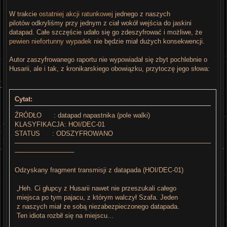
W trakcie
ostatniej akcji ratunkowej
jednego z naszych
pilotów odkryliśmy przy jednym z ciał wokół wejścia do jaskini
datapad. Całe szczęście udało się go zdeszyfrować i możliwe, że
pewien niefortunny wypadek
nie będzie miał dużych konsekwencji.
Autor zaszyfrowanego raportu nie wypowiadał się zbyt pochlebnie o
Husarii, ale i tak, z kronikarskiego obowiązku, przytoczę jego słowa:
Cytat:
ŹRÓDŁO : datapad napastnika (pole walki)
KLASYFIKACJA: HOI/DEC-01
STATUS : ODSZYFROWANO
───────────────────────────────────────────
─────────────
Odzyskany fragment transmisji z datapada (HOI/DEC-01)
„Heh. Ci głupcy z Husarii nawet nie przeszukali całego
miejsca po tym pajacu, z którym walczył Szafa. Jeden
z naszych miał ze sobą niezabezpieczonego datapada.
Ten idiota rozbił się na miejscu...