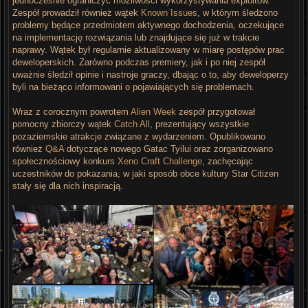
jednocześnie ograniczyć możliwości wykorzystywania exploitów.
Zespół prowadził również wątek
Known Issues
, w którym śledzono
problemy będące przedmiotem aktywnego dochodzenia, oczekujące
na implementację rozwiązania lub znajdujące się już w trakcie
naprawy. Wątek był regularnie aktualizowany w miarę postępów prac
deweloperskich. Zarówno podczas premiery, jak i po niej zespół
uważnie śledził opinie i nastroje graczy, dbając o to, aby deweloperzy
byli na bieżąco informowani o pojawiających się problemach.
Wraz z corocznym powrotem
Alien Week
zespół przygotował
pomocny zbiorczy wątek
Catch All
, prezentujący wszystkie
pozaziemskie atrakcje związane z wydarzeniem. Opublikowano
również
Q&A
dotyczące nowego Gatac Tyilui oraz zorganizowano
społecznościowy konkurs
Xeno Craft Challenge
, zachęcając
uczestników do pokazania, w jaki sposób obce kultury Star Citizen
stały się dla nich inspiracją.