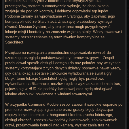
rozmieszczać skrzynie z lootem charakterystycznym dla
przestępców, system automatycznie wykryje, że dana lokacja
znajduje się pod ich kontrolą, i dobierze odpowiedni typ łupów.
Podobne zmiany są wprowadzane w Craftingu, aby zapewnić jego
kompatybilność ze Starchitect. Znaczącej przebudowy wymagał
również Mission System, aby projektanci mogli przygotowywać
lokacje misji i kontrakty na znacznie większą skalę. Windy towarowe i
systemy bezpieczeństwa są teraz również kompatybilne ze
Starchitect.
Przejście na rozwiązania proceduralne doprowadziło również do
szerszego przeglądu podstawowych systemów rozgrywki. Zespół
przebudował sposób obsługi i dostępu do nav-pointów, aby wszystkie
systemy korzystające z tych danych działały poprawnie nawet wtedy,
gdy dana lokacja zostanie całkowicie wyładowana ze świata gry.
Dzięki temu lokacje Starchitect będą mogły być prawidłowo
wyświetlane na Starmapie, możliwe będzie wyznaczanie do nich tras,
pojawią się w HUD-zie podróży kwantowej oraz będą obsługiwać
lokalne ekwipunki powiązane z windami towarowymi.
W przypadku Command Module zespół zapewnił szerokie wsparcie po
premierze, rozwiązując zgłaszane przez graczy błędy dotyczące
między innymi interakcji z hangarami i kontrolą ruchu lotniczego,
obsługi obrażeń, znaczników podróży kwantowych, zablokowanych
drzwi, przejmowania kontroli nad kamerą, wyznaczania tras na