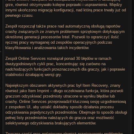
grze, również otrzymywało kolejne poprawki i usprawnienia. Między
innymi ukończono migrację konfiguracji, nad którą prace trwały już od
pewnego czasu.
Zespół rozpoczął także prace nad automatyczną obsługą raportów
crashy związanych ze znanym problemem sprzętowym dotykającym
określonej generacji procesorów Intel. Pozwoli to ograniczyć ilość
ręcznej pracy wymaganej od zespołów operacyjnych podczas
klasyfikowania i analizowania takich incydentów.
Zespół Online Services rozwiązał ponad 30 błędów w ramach
dwutygodniowych cykli prac, koncentrując się zarówno na
nadchodzących funkcjach przeznaczonych dla graczy, jak i poprawie
stabilności działającej wersji gry.
Największym obszarem aktywnych prac był Item Recovery, znany
również jako Item Imprint – długo oczekiwana funkcja, która pozwoli
graczom odzyskiwać przedmioty utracone w wyniku błędów lub
crashy. Online Services przeprowadził kluczową sesję uzgodnieniową
z zespołem UI, aby ustalić dokładny sposób działania procesu
odzyskiwania pojedynczych przedmiotów. Obejmuje to sposób obsługi
pełnej listy przedmiotów należących do gracza oraz możliwość
selektywnego odzyskiwania brakujących elementów.
Znaczną część prac poświęcono również rozwiązywaniu problemów