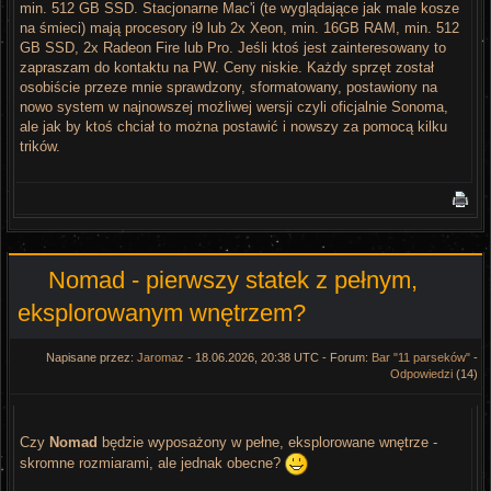
min. 512 GB SSD. Stacjonarne Mac'i (te wyglądające jak male kosze
na śmieci) mają procesory i9 lub 2x Xeon, min. 16GB RAM, min. 512
GB SSD, 2x Radeon Fire lub Pro. Jeśli ktoś jest zainteresowany to
zapraszam do kontaktu na PW. Ceny niskie. Każdy sprzęt został
osobiście przeze mnie sprawdzony, sformatowany, postawiony na
nowo system w najnowszej możliwej wersji czyli oficjalnie Sonoma,
ale jak by ktoś chciał to można postawić i nowszy za pomocą kilku
trików.
Nomad - pierwszy statek z pełnym,
eksplorowanym wnętrzem?
Napisane przez:
Jaromaz
- 18.06.2026, 20:38 UTC - Forum:
Bar "11 parseków"
-
Odpowiedzi
(14)
Czy
Nomad
będzie wyposażony w pełne, eksplorowane wnętrze -
skromne rozmiarami, ale jednak obecne?