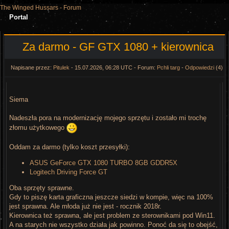
The Winged Hussars - Forum
Portal
Za darmo - GF GTX 1080 + kierownica
Napisane przez:
Pitulek
- 15.07.2026, 06:28 UTC - Forum:
Pchli targ
-
Odpowiedzi
(4)
Siema
Nadeszła pora na modernizację mojego sprzętu i zostało mi trochę
złomu użytkowego
Oddam za darmo (tylko koszt przesyłki):
ASUS GeForce GTX 1080 TURBO 8GB GDDR5X
Logitech Driving Force GT
Oba sprzęty sprawne.
Gdy to piszę karta graficzna jeszcze siedzi w kompie, więc na 100%
jest sprawna. Ale młoda już nie jest - rocznik 2018r.
Kierownica też sprawna, ale jest problem ze sterownikami pod Win11.
A na starych nie wszystko działa jak powinno. Ponoć da się to obejść,