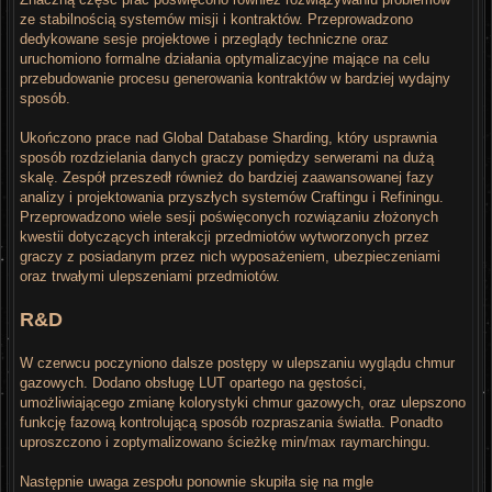
ze stabilnością systemów misji i kontraktów. Przeprowadzono
dedykowane sesje projektowe i przeglądy techniczne oraz
uruchomiono formalne działania optymalizacyjne mające na celu
przebudowanie procesu generowania kontraktów w bardziej wydajny
sposób.
Ukończono prace nad Global Database Sharding, który usprawnia
sposób rozdzielania danych graczy pomiędzy serwerami na dużą
skalę. Zespół przeszedł również do bardziej zaawansowanej fazy
analizy i projektowania przyszłych systemów Craftingu i Refiningu.
Przeprowadzono wiele sesji poświęconych rozwiązaniu złożonych
kwestii dotyczących interakcji przedmiotów wytworzonych przez
graczy z posiadanym przez nich wyposażeniem, ubezpieczeniami
oraz trwałymi ulepszeniami przedmiotów.
R&D
W czerwcu poczyniono dalsze postępy w ulepszaniu wyglądu chmur
gazowych. Dodano obsługę LUT opartego na gęstości,
umożliwiającego zmianę kolorystyki chmur gazowych, oraz ulepszono
funkcję fazową kontrolującą sposób rozpraszania światła. Ponadto
uproszczono i zoptymalizowano ścieżkę min/max raymarchingu.
Następnie uwaga zespołu ponownie skupiła się na mgle