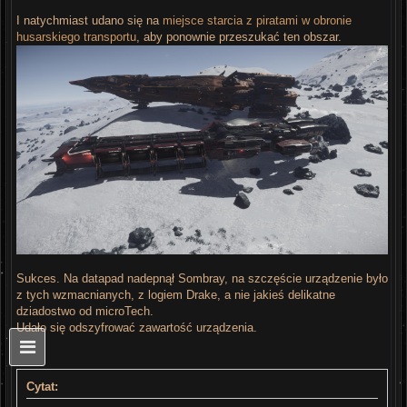
I natychmiast udano się na
miejsce starcia z piratami w obronie
husarskiego transportu
, aby ponownie przeszukać ten obszar.
Sukces. Na datapad nadepnął Sombray, na szczęście urządzenie było
z tych wzmacnianych, z logiem Drake, a nie jakieś delikatne
dziadostwo od microTech.
Udało się odszyfrować zawartość urządzenia.
Cytat: