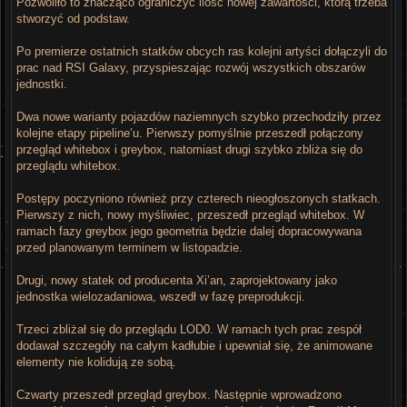
Pozwoliło to znacząco ograniczyć ilość nowej zawartości, którą trzeba
stworzyć od podstaw.
Po premierze ostatnich statków obcych ras kolejni artyści dołączyli do
prac nad RSI Galaxy, przyspieszając rozwój wszystkich obszarów
jednostki.
Dwa nowe warianty pojazdów naziemnych szybko przechodziły przez
kolejne etapy pipeline’u. Pierwszy pomyślnie przeszedł połączony
przegląd whitebox i greybox, natomiast drugi szybko zbliża się do
przeglądu whitebox.
Postępy poczyniono również przy czterech nieogłoszonych statkach.
Pierwszy z nich, nowy myśliwiec, przeszedł przegląd whitebox. W
ramach fazy greybox jego geometria będzie dalej dopracowywana
przed planowanym terminem w listopadzie.
Drugi, nowy statek od producenta Xi’an, zaprojektowany jako
jednostka wielozadaniowa, wszedł w fazę preprodukcji.
Trzeci zbliżał się do przeglądu LOD0. W ramach tych prac zespół
dodawał szczegóły na całym kadłubie i upewniał się, że animowane
elementy nie kolidują ze sobą.
Czwarty przeszedł przegląd greybox. Następnie wprowadzono