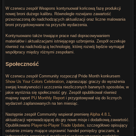
W czerwcu zespół Weapons kontynuował końcową fazę produkcji
nowej broni dużego kalibru. Równolegle rozwijano zawartość
przeznaczoną do nadchodzących aktualizacji oraz liczne malowania
broni przygotowywane na przyszłe wydarzenia.
Kontynuowano także trwające prace nad dopracowywaniem
materiałów i aktualizacjami istniejącego uzbrojenia. Zespół oczekuje
również na nadchodzącą technologię, której rozwój będzie wymagał
współpracy między różnymi zespołami.
Społeczność
W czerwcu zespół Community rozpoczął Pride Month konkursem
Show Us Your Colors Celebration
, zapraszając graczy do wyrażenia
swojej kreatywności i uczczenia niezliczonych barwnych sposobów, w
jakie wyróżnia się społeczność gry. Zespół opublikował również
majowy raport
PU Monthly Report
i przygotowywał się do licznych
wydarzeń zaplanowanych na ten miesiąc.
Następnie zespół Community wspierał premierę
Alpha 4.8.1
,
aktualizacji wprowadzającej do gry nowe misje i dodatkową zawartość.
Opublikowano
Player-to-Player Trade Update
, szczegółowo opisujący
ostatnie zmiany mające usprawnić handel pomiędzy graczami, a