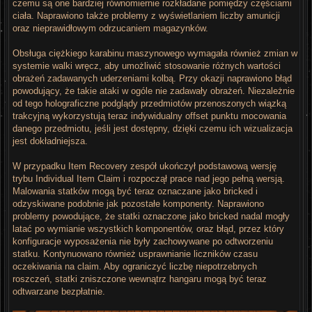
czemu są one bardziej równomiernie rozkładane pomiędzy częściami
ciała. Naprawiono także problemy z wyświetlaniem liczby amunicji
oraz nieprawidłowym odrzucaniem magazynków.
Obsługa ciężkiego karabinu maszynowego wymagała również zmian w
systemie walki wręcz, aby umożliwić stosowanie różnych wartości
obrażeń zadawanych uderzeniami kolbą. Przy okazji naprawiono błąd
powodujący, że takie ataki w ogóle nie zadawały obrażeń. Niezależnie
od tego holograficzne podglądy przedmiotów przenoszonych wiązką
trakcyjną wykorzystują teraz indywidualny offset punktu mocowania
danego przedmiotu, jeśli jest dostępny, dzięki czemu ich wizualizacja
jest dokładniejsza.
W przypadku Item Recovery zespół ukończył podstawową wersję
trybu Individual Item Claim i rozpoczął prace nad jego pełną wersją.
Malowania statków mogą być teraz oznaczane jako bricked i
odzyskiwane podobnie jak pozostałe komponenty. Naprawiono
problemy powodujące, że statki oznaczone jako bricked nadal mogły
latać po wymianie wszystkich komponentów, oraz błąd, przez który
konfiguracje wyposażenia nie były zachowywane po odtworzeniu
statku. Kontynuowano również usprawnianie liczników czasu
oczekiwania na claim. Aby ograniczyć liczbę niepotrzebnych
roszczeń, statki zniszczone wewnątrz hangaru mogą być teraz
odtwarzane bezpłatnie.