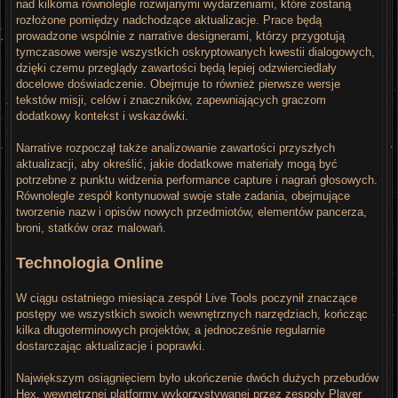
nad kilkoma równolegle rozwijanymi wydarzeniami, które zostaną
rozłożone pomiędzy nadchodzące aktualizacje. Prace będą
prowadzone wspólnie z narrative designerami, którzy przygotują
tymczasowe wersje wszystkich oskryptowanych kwestii dialogowych,
dzięki czemu przeglądy zawartości będą lepiej odzwierciedlały
docelowe doświadczenie. Obejmuje to również pierwsze wersje
tekstów misji, celów i znaczników, zapewniających graczom
dodatkowy kontekst i wskazówki.
Narrative rozpoczął także analizowanie zawartości przyszłych
aktualizacji, aby określić, jakie dodatkowe materiały mogą być
potrzebne z punktu widzenia performance capture i nagrań głosowych.
Równolegle zespół kontynuował swoje stałe zadania, obejmujące
tworzenie nazw i opisów nowych przedmiotów, elementów pancerza,
broni, statków oraz malowań.
Technologia Online
W ciągu ostatniego miesiąca zespół Live Tools poczynił znaczące
postępy we wszystkich swoich wewnętrznych narzędziach, kończąc
kilka długoterminowych projektów, a jednocześnie regularnie
dostarczając aktualizacje i poprawki.
Największym osiągnięciem było ukończenie dwóch dużych przebudów
Hex, wewnętrznej platformy wykorzystywanej przez zespoły Player