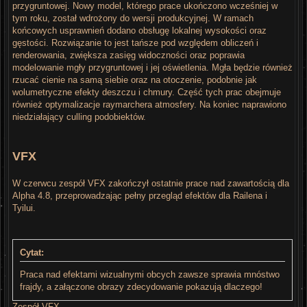
przygruntowej. Nowy model, którego prace ukończono wcześniej w
tym roku, został wdrożony do wersji produkcyjnej. W ramach
końcowych usprawnień dodano obsługę lokalnej wysokości oraz
gęstości. Rozwiązanie to jest tańsze pod względem obliczeń i
renderowania, zwiększa zasięg widoczności oraz poprawia
modelowanie mgły przygruntowej i jej oświetlenia. Mgła będzie również
rzucać cienie na samą siebie oraz na otoczenie, podobnie jak
wolumetryczne efekty deszczu i chmury. Część tych prac obejmuje
również optymalizacje raymarchera atmosfery. Na koniec naprawiono
niedziałający culling podobiektów.
VFX
W czerwcu zespół VFX zakończył ostatnie prace nad zawartością dla
Alpha 4.8, przeprowadzając pełny przegląd efektów dla Railena i
Tyilui.
Cytat:
Praca nad efektami wizualnymi obcych zawsze sprawia mnóstwo
frajdy, a załączone obrazy zdecydowanie pokazują dlaczego!
Zespół VFX