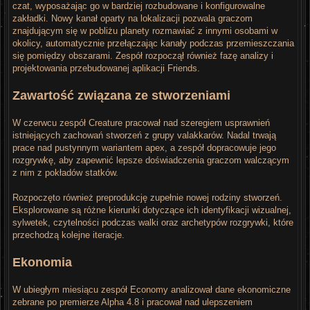
czat, wyposażając go w bardziej rozbudowane i konfigurowalne
zakładki. Nowy kanał oparty na lokalizacji pozwala graczom
znajdującym się w pobliżu planety rozmawiać z innymi osobami w
okolicy, automatycznie przełączając kanały podczas przemieszczania
się pomiędzy obszarami. Zespół rozpoczął również fazę analizy i
projektowania przebudowanej aplikacji Friends.
Zawartość związana ze stworzeniami
W czerwcu zespół Creature pracował nad szeregiem usprawnień
istniejących zachowań stworzeń z grupy valakkarów. Nadal trwają
prace nad pustynnym wariantem apex, a zespół dopracowuje jego
rozgrywkę, aby zapewnić lepsze doświadczenia graczom walczącym
z nim z pokładów statków.
Rozpoczęto również preprodukcję zupełnie nowej rodziny stworzeń.
Eksplorowane są różne kierunki dotyczące ich identyfikacji wizualnej,
sylwetek, czytelności podczas walki oraz archetypów rozgrywki, które
przechodzą kolejne iteracje.
Ekonomia
W ubiegłym miesiącu zespół Economy analizował dane ekonomiczne
zebrane po premierze Alpha 4.8 i pracował nad ulepszeniem