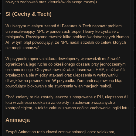
nowych zachowań oraz kierunków dalszego rozwoju.
SI (Cechy & Tech)
W ubiegłym miesiącu zespół AI Features & Tech naprawił problem
uniemożliwiający NPC w pancerzach Super Heavy korzystanie z
minigunów. Rozwiązano również kilka problemów dotyczących Human
AI, w tym błąd powodujący, że NPC nadal strzelali do celów, których
nie mogli zobaczyć.
W przypadku apex valakkara deweloperzy wprowadzili możliwość
ograniczenia jego ruchu do określonego obszaru przy jednoczesnym
unikaniu innego. Otrzymał również ataki laserowe i EMP, możliwość
przełączania się między atakami oraz ulepszenia w wykrywaniu
dźwięków na powierzchni. W przypadku Yormandi naprawiono błąd
powodujący blokowanie się stworzenia w animacjach reakcji.
Choć zmiany te nie zostały jeszcze zintegrowane z PU, ulepszono AI
lotu w zakresie uciekania za obiekty i zachowań związanych z
kontrpościgiem, a także zaktualizowano ogólne zachowanie logiki lotu.
Animacja
Zespół Animation rozbudował zestaw animacji apex valakkara,