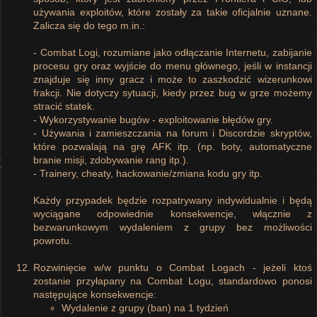
używania exploitów, które zostały za takie oficjalnie uznane.
Zalicza się do tego m.in.:
- Combat Logi, rozumiane jako odłączanie Internetu, zabijanie
procesu gry oraz wyjście do menu głównego, jeśli w instancji
znajduje się inny gracz i może to zaszkodzić wizerunkowi
frakcji. Nie dotyczy sytuacji, kiedy przez bug w grze możemy
stracić statek.
- Wykorzystywanie bugów - exploitowanie błędów gry.
- Używania i zamieszczania na forum i Discordzie skryptów,
które pozwalają na grę AFK itp. (np. boty, automatyczne
branie misji, zdobywanie rang itp.).
- Trainery, cheaty, hackowanie/zmiana kodu gry itp.
Każdy przypadek będzie rozpatrywany indywidualnie i będą
wyciągane odpowiednie konsekwencje, włącznie z
bezwarunkowym wydaleniem z grupy bez możliwości
powrotu.
Rozwinięcie w/w punktu o Combat Logach - jeżeli ktoś
zostanie przyłapany na Combat Logu, standardowo ponosi
następujące konsekwencje:
Wydalenie z grupy (ban) na 1 tydzień