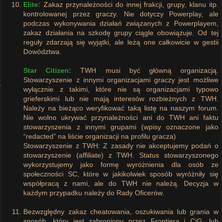
Elite:
Zakaz przynależności do innej frakcji, grupy, klanu itp.
kontrolowanej przez graczy. Nie dotyczy Powerplay, ale
podczas wykonywania działań związanych z Powerplayem,
zakaz działania na szkodę grupy ciągle obowiązuje. Od tej
reguły zdarzają się wyjątki, ale leżą one całkowicie w gestii
Dowództwa.
Star Citizen:
TWH musi być główną organizacją.
Stowarzyszenie z innymi organizacjami graczy jest możliwe
wyłącznie z takimi, które nie są organizacjami typowo
grieferskimi lub nie mają interesów rozbieżnych z TWH.
Należy na bieżąco weryfikować taką listę na naszym forum.
Nie wolno ukrywać przynależności ani do TWH ani faktu
stowarzyszenia z innymi grupami (wpisy oznaczone jako
“redacted” na liście organizacji na profilu gracza)
Stowarzyszenie z TWH: Z zasady nie akceptujemy podań o
stowarzyszenie (affiliate) z TWH. Status stowarzyszonego
wykorzystujemy jako formę wyróżnienia dla osób ze
społeczności SC, które w jakikolwiek sposób wyróżniły się
współpracą z nami, ale do TWH nie należą. Decyzja w
każdym przypadku należy do Rady Oficerów.
Bezwzględny zakaz cheatowania, oszukiwania lub grania w
sposób, który jest zabroniony przez Frontiera i CiG, lub