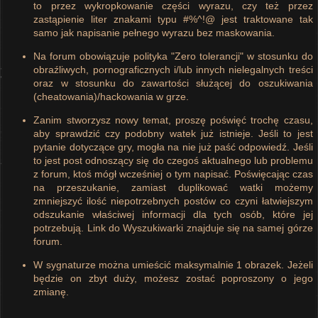
to przez wykropkowanie części wyrazu, czy też przez
zastąpienie liter znakami typu #%^!@ jest traktowane tak
samo jak napisanie pełnego wyrazu bez maskowania.
Na forum obowiązuje polityka "Zero tolerancji" w stosunku do
obraźliwych, pornograficznych i/lub innych nielegalnych treści
oraz w stosunku do zawartości służącej do oszukiwania
(cheatowania)/hackowania w grze.
Zanim stworzysz nowy temat, proszę poświęć trochę czasu,
aby sprawdzić czy podobny watek już istnieje. Jeśli to jest
pytanie dotyczące gry, mogła na nie już paść odpowiedź. Jeśli
to jest post odnoszący się do czegoś aktualnego lub problemu
z forum, ktoś mógł wcześniej o tym napisać. Poświęcając czas
na przeszukanie, zamiast duplikować watki możemy
zmniejszyć ilość niepotrzebnych postów co czyni łatwiejszym
odszukanie właściwej informacji dla tych osób, które jej
potrzebują. Link do Wyszukiwarki znajduje się na samej górze
forum.
W sygnaturze można umieścić maksymalnie 1 obrazek. Jeżeli
będzie on zbyt duży, możesz zostać poproszony o jego
zmianę.