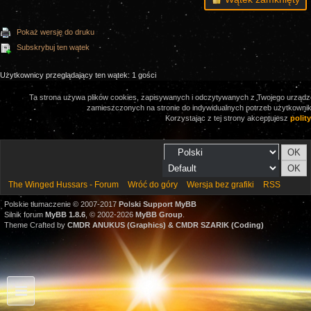
Pokaż wersję do druku
Subskrybuj ten wątek
Użytkownicy przeglądający ten wątek: 1 gości
Ta strona używa plików cookies, zapisywanych i odczytywanych z Twojego urządze
zamieszczonych na stronie do indywidualnych potrzeb użytkownikó
Korzystając z tej strony akceptujesz
polit
The Winged Hussars - Forum
Wróć do góry
Wersja bez grafiki
RSS
Polskie tłumaczenie © 2007-2017
Polski Support MyBB
Silnik forum
MyBB 1.8.6
, © 2002-2026
MyBB Group
.
Theme Crafted by
CMDR ANUKUS (Graphics) & CMDR SZARIK (Coding)