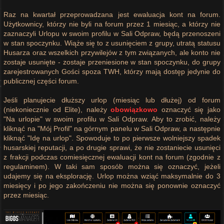
Raz na kwartał przeprowadzana jest ewaluacja kont na forum.
Użytkownicy, którzy nie byli na forum przez 1 miesiąc, a którzy nie
zaznaczyli Urlopu w swoim profilu w Sali Odpraw, będą przenoszeni
w stan spoczynku. Wiąże się to z usunięciem z grupy, utratą statusu
Husarza oraz wszelkich przywilejów z tym związanych, ale konto nie
zostaje usunięte - zostaje przeniesione w stan spoczynku, do grupy
zarejestrowanych Gości spoza TWH, którzy mają dostęp jedynie do
publicznej części forum.
Jeśli planujecie dłuższy urlop (miesiąc lub dłużej) od forum
(niekoniecznie od Elite), należy
obowiązkowo
oznaczyć się jako
"Na urlopie" w swoim profilu w Sali Odpraw. Aby to zrobić, należy
kliknąć na "Mój Profil" na górnym panelu w Sali Odpraw, a następnie
kliknąć "Idę na urlop". Spowoduje to po pierwsze wolniejszy spadek
husarskiej reputacji, a po drugie sprawi, że nie zostaniecie usunięci
z frakcji podczas comiesięcznej ewaluacji kont na forum (zgodnie z
regulaminem). W taki sam sposób można się oznaczyć, jeżeli
udajemy się na eksplorację. Urlop można wziąć maksymalnie do 3
miesięcy i po jego zakończeniu nie można się ponownie oznaczyć
przez miesiąc.