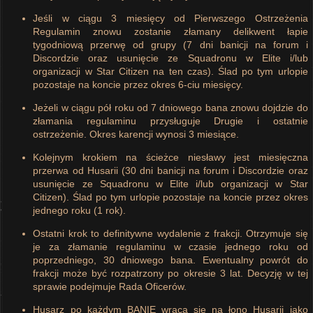
Jeśli w ciągu 3 miesięcy od Pierwszego Ostrzeżenia
Regulamin znowu zostanie złamany delikwent łapie
tygodniową przerwę od grupy (7 dni banicji na forum i
Discordzie oraz usunięcie ze Squadronu w Elite i/lub
organizacji w Star Citizen na ten czas). Ślad po tym urlopie
pozostaje na koncie przez okres 6-ciu miesięcy.
Jeżeli w ciągu pół roku od 7 dniowego bana znowu dojdzie do
złamania regulaminu przysługuje Drugie i ostatnie
ostrzeżenie. Okres karencji wynosi 3 miesiące.
Kolejnym krokiem na ścieżce niesławy jest miesięczna
przerwa od Husarii (30 dni banicji na forum i Discordzie oraz
usunięcie ze Squadronu w Elite i/lub organizacji w Star
Citizen). Ślad po tym urlopie pozostaje na koncie przez okres
jednego roku (1 rok).
Ostatni krok to definitywne wydalenie z frakcji. Otrzymuje się
je za złamanie regulaminu w czasie jednego roku od
poprzedniego, 30 dniowego bana. Ewentualny powrót do
frakcji może być rozpatrzony po okresie 3 lat. Decyzję w tej
sprawie podejmuje Rada Oficerów.
Husarz po każdym BANIE wraca się na łono Husarii jako