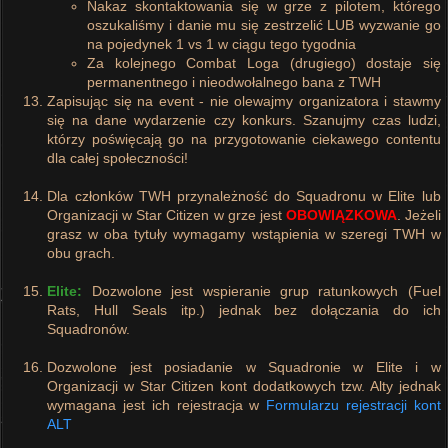
Nakaz skontaktowania się w grze z pilotem, którego
oszukaliśmy i danie mu się zestrzelić LUB wyzwanie go
na pojedynek 1 vs 1 w ciągu tego tygodnia
Za kolejnego Combat Loga (drugiego) dostaje się
permanentnego i nieodwołalnego bana z TWH
Zapisując się na event - nie olewajmy organizatora i stawmy
się na dane wydarzenie czy konkurs. Szanujmy czas ludzi,
którzy poświęcają go na przygotowanie ciekawego contentu
dla całej społeczności!
Dla członków TWH przynależność do Squadronu w Elite lub
Organizacji w Star Citizen w grze jest
OBOWIĄZKOWA
. Jeżeli
grasz w oba tytuły wymagamy wstąpienia w szeregi TWH w
obu grach.
Elite:
Dozwolone jest wspieranie grup ratunkowych (Fuel
Rats, Hull Seals itp.) jednak bez dołączania do ich
Squadronów.
Dozwolone jest posiadanie w Squadronie w Elite i w
Organizacji w Star Citizen kont dodatkowych tzw. Alty jednak
wymagana jest ich rejestracja w
Formularzu rejestracji kont
ALT