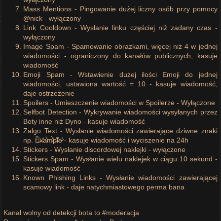
Mass Mentions - Pingowanie dużej liczny osób przy pomocy
@nick - wyłączony
Link Cooldown - Wysłanie linku częściej niż zadany czas -
wyłączony
Image Spam - Spamowanie obrazkami, więcej niż 4 w jednej
wiadomości - ograniczony do kanałów publicznych, kasuje
wiadomość
Emoji Spam - Wstawienie dużej ilości Emoji do jednej
wiadomości, ustawiona wartość = 10 - kasuje wiadomość,
daje ostrzeżenie
Spoilers - Umieszczenie wiadomości w Spoilerze - Wyłączone
Selfbot Detection - Wykrywanie wiadomości wysyłanych przez
Boty inne niż Dyno - kasuje wiadomość
Zalgo Text - Wysłanie wiadomości zawierające dziwne znaki
np. Ȅ̴̂x̴̛̔a̴̎̉m̷̀̐p̵̽̈l̵̽̍e̷̒͑ - kasuje wiadomość i wyciszenie na 24h
Stickers - Wysłanie discordowej naklejki - wyłączone
Stickers Spam - Wysłanie wielu naklejek w ciągu 10 sekund -
kasuje wiadomość
Known Phishing Links - Wysłanie wiadomości zawierającej
scamowy link - daje natychmiastowego perma bana
Kanał wolny od detekcji bota to #moderacja