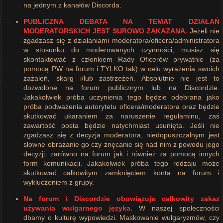
na jednym z kanałów Discorda.
PUBLICZNA DEBATA NA TEMAT DZIAŁAŃ
MODERATORSKICH JEST SUROWO ZAKAZANA.
Jeżeli nie
zgadzasz się z działaniami moderatora/oficera/administratora
w stosunku do moderowanych czynności, musisz się
skontaktować z członkiem Rady Oficerów prywatnie (za
pomocą PW na forum i TYLKO tak) w celu wyrażenia swoich
zażaleń, skarg i/lub zastrzeżeń. Absolutnie nie jest to
dozwolone na forum publicznym lub na Discordzie.
Jakakolwiek próba uczynienia tego będzie odebrana jako
próba podważenia autorytetu oficera/moderatora oraz będzie
skutkować ukaraniem za naruszenie regulaminu, zaś
zawartość posta będzie natychmiast usunięta. Jeśli nie
zgadzasz się z decyzja moderatora, niedopuszczalnym jest
słowne obrażanie go czy znęcanie się nad nim z powodu jego
decyzji, zarówno na forum jak i również za pomocą innych
form komunikacji. Jakakolwiek próba tego rodzaju może
skutkować całkowitym zamknięciem konta na forum i
wykluczeniem z grupy.
Na forum i Discordzie obowiązuje całkowity zakaz
używania wulgarnego języka.
W naszej społeczności
dbamy o kulturę wypowiedzi. Maskowanie wulgaryzmów, czy