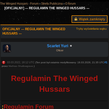
The Winged Hussars - Forum
›
Strefa Publiczna
›
O forum
[OFICJALNY] --- REGULAMIN THE WINGED HUSSARS ---
Wątek zamknięty
OFICJALNY --- REGULAMIN THE WINGED
Tryby wyświetlania wątku
HUSSARS ---
Scarlet Yuri
Oficer
03.03.2022, 18:12 UTC
#1
(Ten post był ostatnio modyfikowany: 18.03.2026, 21:35 UTC
przez
Mathias Shallowgrave
.)
Regulamin The Winged
Hussars
:
Regulamin Forum