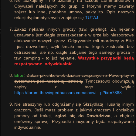
Nie atakujemy i nie działamy na szkodę Commanderów i
Obywateli należących do grup, z którymi mamy zawarty
sojusz lub inne, podobne umowy, pakty itp. Opis naszych
relacji dyplomatycznych znajduje się
TUTAJ
.
Zakaz nękania innych graczy (tzw. griefing). Za nękanie
uznawane jest ciągłe przeszkadzanie w grze lub niesportowe
atakowanie nowych gracz. Odgrywanie roli mordercy w Elite
jest dozwolone, czyli śmiało można kogoś zestrzelić bez
ostrzeżenia, ale np. ciągłe zabijanie tego samego gracza -
tzw. camping - to już nękanie.
Wszystkie przypadki będą
rozpatrywane indywidualnie.
Elite:
Zakaz jakichkolwiek działań związanych z Powerplay w
systemach pod husarską kontrolą.
Tymczasowo obowiązują
zapisy z tego wątku:
https://forum.thewingedhussars.com/showt...p?tid=7388
Nie straszymy lub odgrażamy się Skrzydlatą Husarią innym
graczom. Jeśli masz problem z jakimś graczem i chciałbyś
pomocy od frakcji,
zgłoś się do Dowództwa
, a chętnie
omówimy sprawę. Przypadki i incydenty będą rozpatrywane
indywidualnie.