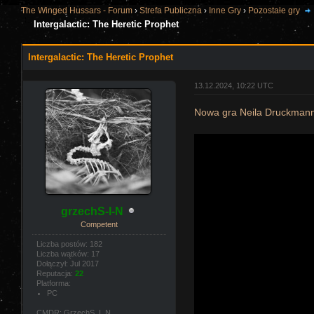
The Winged Hussars - Forum
›
Strefa Publiczna
›
Inne Gry
›
Pozostałe gry
Intergalactic: The Heretic Prophet
Intergalactic: The Heretic Prophet
13.12.2024, 10:22 UTC
Nowa gra Neila Druckmann
grzechS-I-N
Competent
Liczba postów: 182
Liczba wątków: 17
Dołączył: Jul 2017
Reputacja:
22
Platforma:
PC
CMDR: GrzechS_I_N