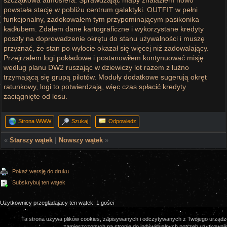
szczątkowa atmosfera. Sprawdzając mapy znalazłem nowo
powstała stację w pobliżu centrum galaktyki. OUTFIT w pełni
funkcjonalny, zadokowałem tym przypominającym pasikonika
kadłubem. Zdałem dane kartograficzne i wykorzystane kredyty
poszły na doprowadzenie okrętu do stanu używalności i muszę
przyznać, że stan po wylocie okazał się więcej niż zadowalający.
Przejrzałem logi pokładowe i postanowiłem kontynuować misję
według planu DW2 ruszając w dziewiczy lot razem z luźno
trzymającą się grupą pilotów. Moduły dodatkowe sugerują okręt
ratunkowy, logi to potwierdzają, więc czas spłacić kredyty
zaciągnięte od losu.
Strona WWW
Szukaj
Odpowiedz
«
Starszy wątek
|
Nowszy wątek
»
Pokaż wersję do druku
Subskrybuj ten wątek
Użytkownicy przeglądający ten wątek: 1 gości
Ta strona używa plików cookies, zapisywanych i odczytywanych z Twojego urządze
zamieszczonych na stronie do indywidualnych potrzeb użytkownikó