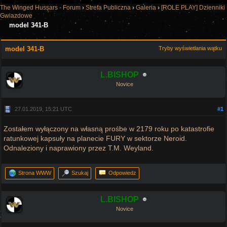
The Winged Hussars - Forum
›
Strefa Publiczna
›
Galeria
›
[ROLE PLAY] Dzienniki
Gwiazdowe
model 341-B
model 341-B
Tryby wyświetlania wątku
L.BISHOP
Novice
27.01.2019, 15:21 UTC
#1
Zostałem wyłączony na własną prośbe w 2179 roku po katastrofie
ratunkowej kapsuły na planecie FURY w sektorze Neroid.
Odnaleziony i naprawiony przez T.M. Weyland.
Strona WWW
Szukaj
Odpowiedz
L.BISHOP
Novice