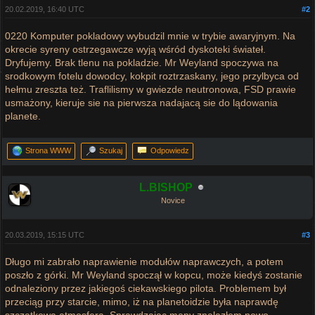
20.02.2019, 16:40 UTC
#2
0220 Komputer pokladowy wybudzil mnie w trybie awaryjnym. Na
okrecie syreny ostrzegawcze wyją wśród dyskoteki świateł.
Dryfujemy. Brak tlenu na pokladzie. Mr Weyland spoczywa na
srodkowym fotelu dowodcy, kokpit roztrzaskany, jego przylbyca od
hełmu zreszta też. Traflilismy w gwiezde neutronowa, FSD prawie
usmażony, kieruje sie na pierwsza nadajacą sie do lądowania
planete.
Strona WWW
Szukaj
Odpowiedz
L.BISHOP
Novice
20.03.2019, 15:15 UTC
#3
Długo mi zabrało naprawienie modułów naprawczych, a potem
poszło z górki. Mr Weyland spoczął w kopcu, może kiedyś zostanie
odnaleziony przez jakiegoś ciekawskiego pilota. Problemem był
przeciąg przy starcie, mimo, iż na planetoidzie była naprawdę