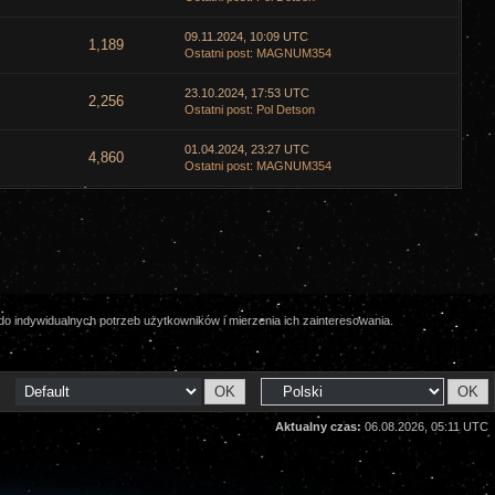
09.11.2024, 10:09 UTC
1,189
Ostatni post
:
MAGNUM354
23.10.2024, 17:53 UTC
2,256
Ostatni post
:
Pol Detson
01.04.2024, 23:27 UTC
4,860
Ostatni post
:
MAGNUM354
o indywidualnych potrzeb użytkowników i mierzenia ich zainteresowania.
Aktualny czas:
06.08.2026, 05:11 UTC