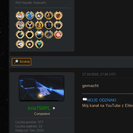
RSI Handle: KaheaPL
Szukaj
17.10.2018, 17:26 UTC
gemacht
MOJE ODZNAKI
Mój kanał na YouTube z Elit
kris750PL
Competent
Liczba postów: 377
Liczba wątków: 19
Dołączył: Dec 2015