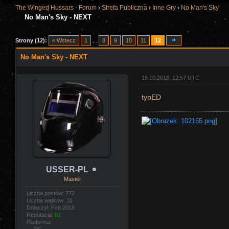
The Winged Hussars - Forum
›
Strefa Publiczna
›
Inne Gry
›
No Man's Sky
No Man's Sky - NEXT
Strony (12):
« Wstecz
1
...
8
9
10
11
12
No Man's Sky - NEXT
16.10.2018, 12:57 UTC
typED
USSER-PL
Master
Liczba postów: 772
Liczba wątków: 31
Dołączył: Feb 2018
Reputacja:
81
Platforma: