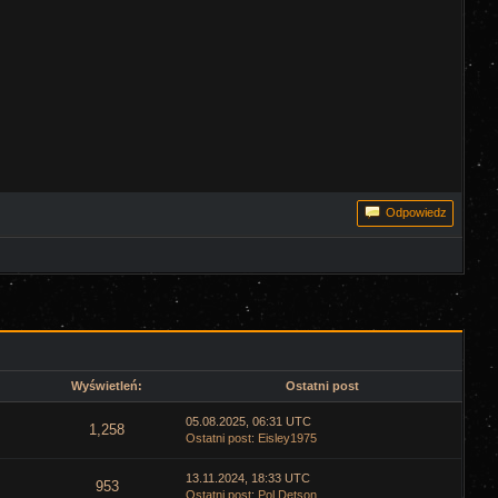
Odpowiedz
Wyświetleń:
Ostatni post
05.08.2025, 06:31 UTC
1,258
Ostatni post
:
Eisley1975
13.11.2024, 18:33 UTC
953
Ostatni post
:
Pol Detson