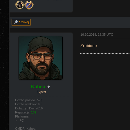
Szukaj
16.10.2018, 18:35 UTC
Zrobione
Kahea
Expert
Liczba postów: 578
Liczba wątków: 18
Dołączył: Dec 2016
Reputacja:
109
Platforma:
PC
CMDR: Kahea