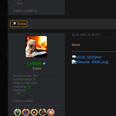
PC
PS4
CMDR: USSER-PL
Szukaj
16.10.2018, 15:48 UTC
done.
MOJE ODZNAKI
LeWaR
Expert
Liczba postów: 551
Liczba wątków: 9
Dołączył: Apr 2016
Reputacja:
49
Platforma:
PC
CMDR: LeWaR