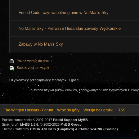
Friend Code, czyi wspólne granie w No Man's Sky
No Man's Sky - Pierwsze Husarskie Zawody Wędkarskie
Zabawy w No Man's Sky
Pokaż wersję do druku
Subskrybuj ten wątek
Użytkownicy przeglądający ten wątek: 1 gości
Ta strona używa plików cookies, zapisywanych i odczytywanych z Twojeg
The Winged Hussars - Forum
Wróć do góry
Wersja bez grafiki
RSS
Polskie tłumaczenie © 2007-2017
Polski Support MyBB
Silnik forum
MyBB 1.8.6
, © 2002-2026
MyBB Group
.
Theme Crafted by
CMDR ANUKUS (Graphics) & CMDR SZARIK (Coding)