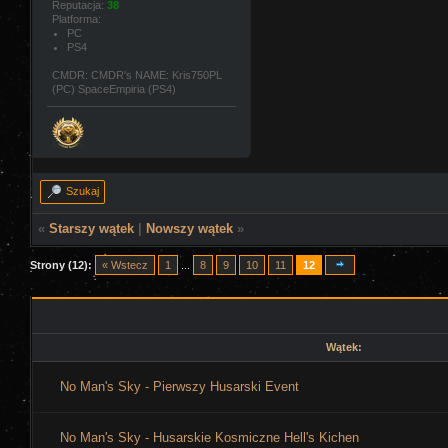
Reputacja:
38
Platforma:
PC
PS4
CMDR: CMDR's NAME: Kris750PL
(PC) SpaceEmpiria (PS4)
Szukaj
«
Starszy wątek
|
Nowszy wątek
»
Strony (12):
« Wstecz
1
...
8
9
10
11
12
Wątek:
No Man's Sky - Pierwszy Husarski Event
No Man's Sky - Husarskie Kosmiczne Hell's Kichen