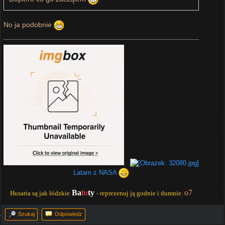
No ja podobnie
Latam z NASA
Ba
łu
ty
o7
Husaria są jak łódzkie
- reprezenuj ją godnie i dumnie.
Szukaj
Odpowiedz