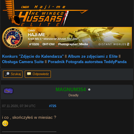
Konkurs "Zdjęcie do Kalendarza"
ll
Album ze zdjęciami z Elite
ll
Obsługa Camera Suite
ll
Poradnik Fotografa autorstwa TeddyPanda
Szukaj
Odpowiedz
MAGNUM354
Deadly
07.11.2020, 07:34 UTC
#725
i co , skończyłeś w miesiac ?