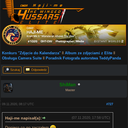
Konkurs "Zdjęcie do Kalendarza"
ll
Album ze zdjęciami z Elite
ll
Obsługa Camera Suite
ll
Poradnik Fotografa autorstwa TeddyPanda
Szukaj
Odpowiedz
ShiMan
Master
09.11.2020, 08:17 UTC
#727
Haji-me napisał(a):
(07.11.2020, 17:58 UTC)
Dopiero co go zacząłem
.