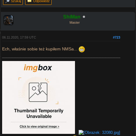
Szukaj
Odpowiedz
ShiMan
Master
06.11.2020, 17:59 UTC
#723
Ech, właśnie sobie też kupiłem NMSa...