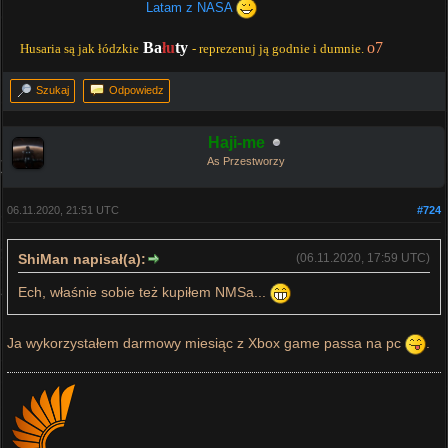
Latam z NASA
Ba
łu
ty
o7
Husaria są jak łódzkie
- reprezenuj ją godnie i dumnie.
Szukaj
Odpowiedz
Haji-me
As Przestworzy
06.11.2020, 21:51 UTC
#724
ShiMan napisał(a):
(06.11.2020, 17:59 UTC)
Ech, właśnie sobie też kupiłem NMSa...
Ja wykorzystałem darmowy miesiąc z Xbox game passa na pc
.