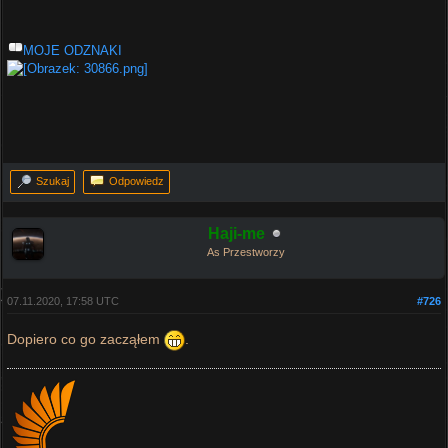
MOJE ODZNAKI
Szukaj
Odpowiedz
Haji-me
As Przestworzy
07.11.2020, 17:58 UTC
#726
Dopiero co go zacząłem
.