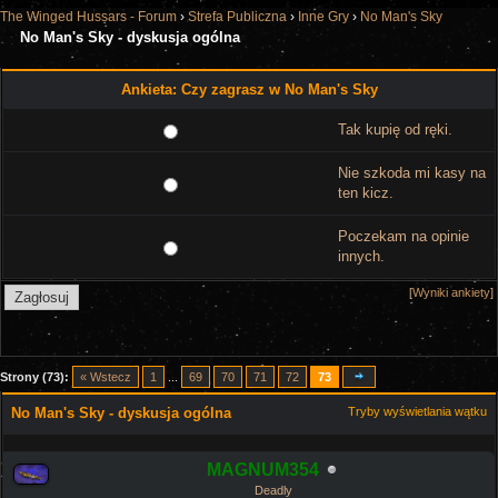
The Winged Hussars - Forum
›
Strefa Publiczna
›
Inne Gry
›
No Man's Sky
No Man's Sky - dyskusja ogólna
Ankieta: Czy zagrasz w No Man's Sky
Tak kupię od ręki.
Nie szkoda mi kasy na
ten kicz.
Poczekam na opinie
innych.
[
Wyniki ankiety
]
Strony (73):
« Wstecz
1
...
69
70
71
72
73
No Man's Sky - dyskusja ogólna
Tryby wyświetlania wątku
MAGNUM354
Deadly