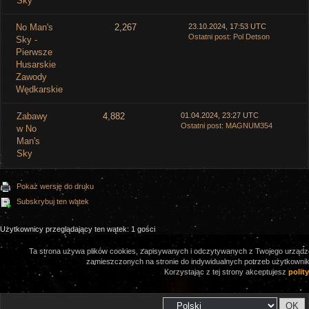
Sky
No Man's
2,267
23.10.2024, 17:53 UTC
Ostatni post
:
Pol Detson
Sky -
Pierwsze
Husarskie
Zawody
Wędkarskie
Zabawy
4,882
01.04.2024, 23:27 UTC
Ostatni post
:
MAGNUM354
w No
Man's
Sky
Pokaż wersję do druku
Subskrybuj ten wątek
Użytkownicy przeglądający ten wątek: 1 gości
Ta strona używa plików cookies, zapisywanych i odczytywanych z Twojego urządze
zamieszczonych na stronie do indywidualnych potrzeb użytkownikó
Korzystając z tej strony akceptujesz
polit