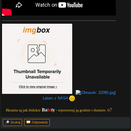
Latam z NASA
Ba
łu
ty
o7
Husaria są jak łódzkie
- reprezenuj ją godnie i dumnie.
Szukaj
Odpowiedz