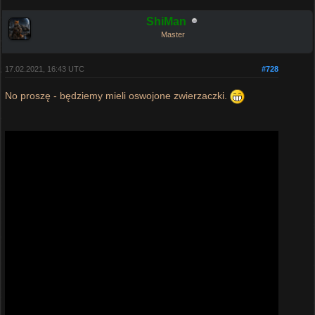
ShiMan
Master
17.02.2021, 16:43 UTC
#728
No proszę - będziemy mieli oswojone zwierzaczki.