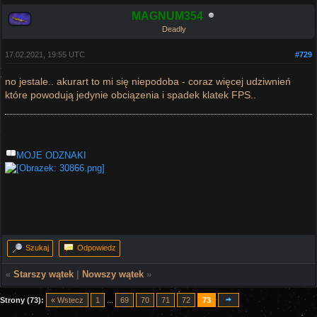
MAGNUM354
Deadly
17.02.2021, 19:55 UTC
#729
no jestale.. akurart to mi się niepodoba - coraz więcej udziwnień
które powodują jedynie obciązenia i spadek klatek FPS..
MOJE ODZNAKI
Szukaj
Odpowiedz
«
Starszy wątek
|
Nowszy wątek
»
Strony (73):
« Wstecz
1
...
69
70
71
72
73