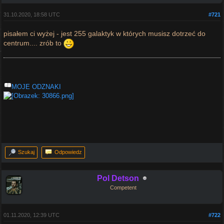
31.10.2020, 18:58 UTC
#721
pisałem ci wyżej - jest 255 galaktyk w których musisz dotrzeć do
centrum.... zrób to
MOJE ODZNAKI
Szukaj
Odpowiedz
Pol Detson
Competent
01.11.2020, 12:39 UTC
#722